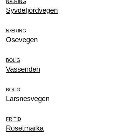
Fritid
NÆRING
FRITID
Syvdefjordvegen
Næring
NÆRING
NÆRING
ANNET
Osevegen
BOLIG
Vassenden
BOLIG
Larsnesvegen
FRITID
Rosetmarka