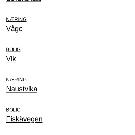
NÆRING
Våge
BOLIG
Vik
NÆRING
Naustvika
BOLIG
Fiskåvegen