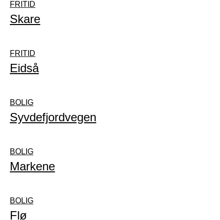
FRITID
Skare
FRITID
Eidså
BOLIG
Syvdefjordvegen
BOLIG
Markene
BOLIG
Flø