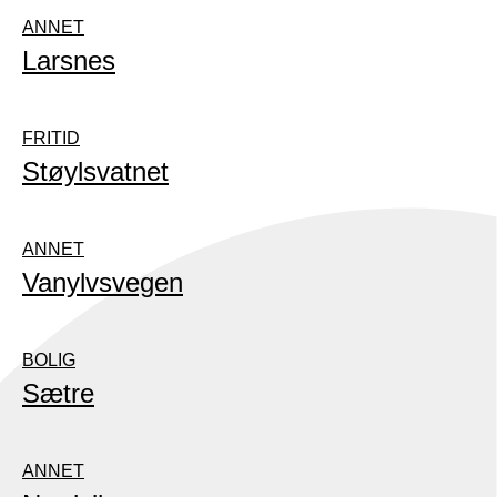
ANNET
Larsnes
FRITID
Støylsvatnet
ANNET
Vanylvsvegen
BOLIG
Sætre
ANNET