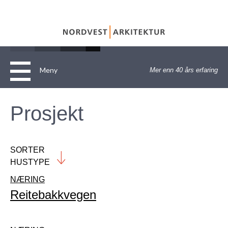
Meny
Mer enn 40 års erfaring
Hjem
Prosjekt
Om
Tjenester
Personvernerklæring
SORTER
Referanser
ARKITEKTTENESTER
HUSTYPE
NÆRING
Kontakt
Annet
Reitebakkvegen
ALLE
Bolig
BOLIG