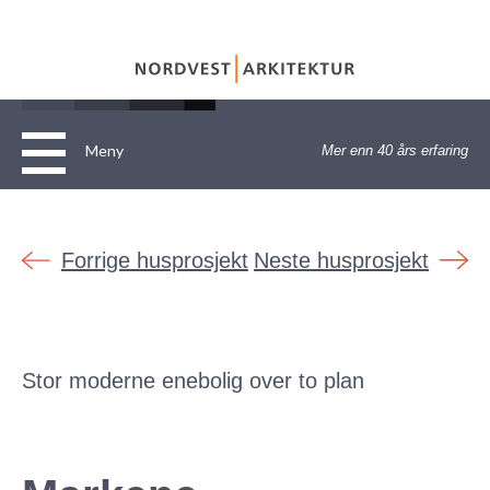
Meny
Mer enn 40 års erfaring
Hjem
Om
Forrige husprosjekt
Neste husprosjekt
Tjenester
Personvernerklæring
Referanser
ARKITEKTTENESTER
Stor moderne enebolig over to plan
Kontakt
Annet
Bolig