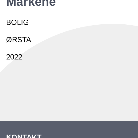
Markene
Fritid
Næring
BOLIG
ØRSTA
2022
KONTAKT