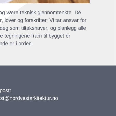
å og være teknisk gjennomtenkte. De
lover og forskrifter. Vi tar ansvar for
eg som tiltakshaver, og planlegg alle
te tegningene fram til bygget er
ende er i orden.
post:
st@nordvestarkitektur.no