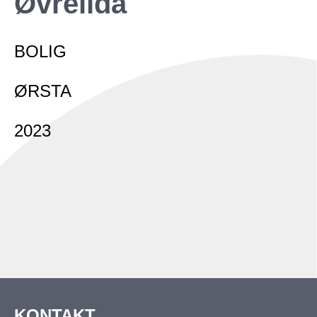
Øvrelida
Fritid
Næring
BOLIG
ØRSTA
2023
KONTAKT