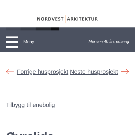
Meny
Mer enn 40 års erfaring
Hjem
Om
Forrige husprosjekt
Neste husprosjekt
Tjenester
Personvernerklæring
Referanser
ARKITEKTTENESTER
Tilbygg til enebolig
Kontakt
Annet
Bolig