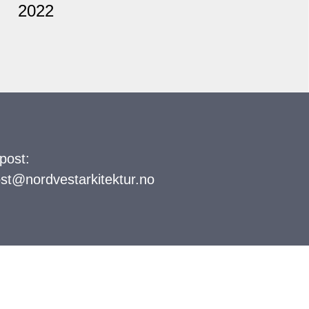
2022
post:
st@nordvestarkitektur.no