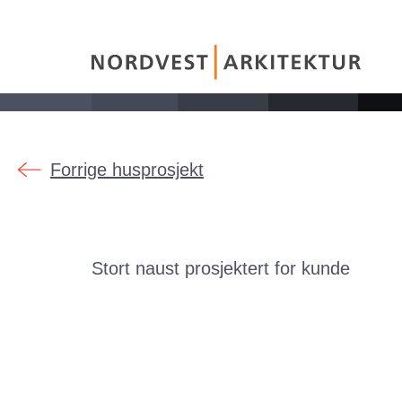
Forrige husprosjekt
Stort naust prosjektert for kunde