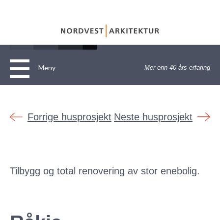
Meny
Mer enn 40 års erfaring
Hjem
Om
Forrige husprosjekt
Neste husprosjekt
Tjenester
Personvernerklæring
Referanser
ARKITEKTTENESTER
Tilbygg og total renovering av stor enebolig.
Kontakt
Annet
Bolig