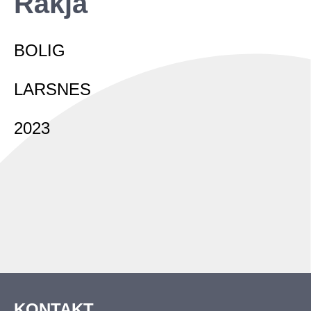
Råkja
Fritid
Næring
BOLIG
LARSNES
2023
KONTAKT